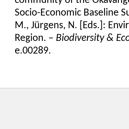
community of the Okavango
Socio-Economic Baseline Surv
M., Jürgens, N. [Eds.]: En
Region. –
Biodiversity & Ec
e.00289.