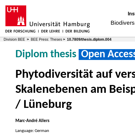
Ins
Biodivers
Division BEE
>
BEE Press: Theses
>
10.7809/thesis.diplom.004
Diplom thesis
Open Acces
Phytodiversität auf ve
Skalenebenen am Beispi
/ Lüneburg
Marc-André Allers
Language: German